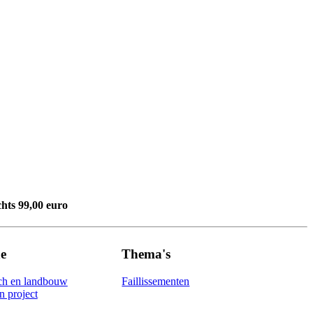
chts 99,00 euro
e
Thema's
ch en landbouw
Faillissementen
 project