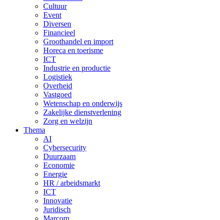
Cultuur
Event
Diversen
Financieel
Groothandel en import
Horeca en toerisme
ICT
Industrie en productie
Logistiek
Overheid
Vastgoed
Wetenschap en onderwijs
Zakelijke dienstverlening
Zorg en welzijn
Thema
AI
Cybersecurity
Duurzaam
Economie
Energie
HR / arbeidsmarkt
ICT
Innovatie
Juridisch
Marcom