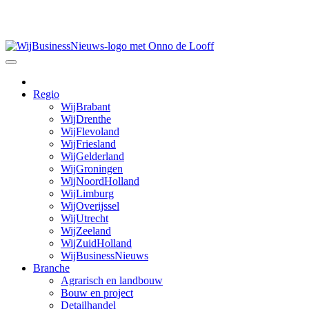
Skip
to
content
Regio
WijBrabant
WijDrenthe
WijFlevoland
WijFriesland
WijGelderland
WijGroningen
WijNoordHolland
WijLimburg
WijOverijssel
WijUtrecht
WijZeeland
WijZuidHolland
WijBusinessNieuws
Branche
Agrarisch en landbouw
Bouw en project
Detailhandel