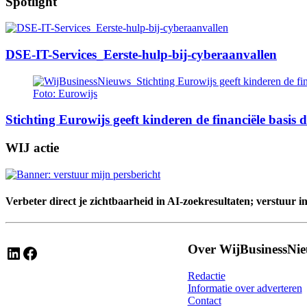
Spotlight
DSE-IT-Services_Eerste-hulp-bij-cyberaanvallen
Foto: Eurowijs
Stichting Eurowijs geeft kinderen de financiële basis di
WIJ actie
Verbeter direct je zichtbaarheid in AI-zoekresultaten; verstuur i
Over WijBusinessNi
LinkedIn
Facebook
Redactie
Informatie over adverteren
Contact