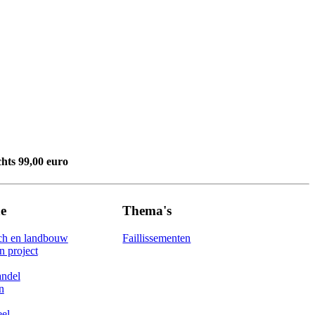
chts 99,00 euro
e
Thema's
ch en landbouw
Faillissementen
 project
andel
n
eel