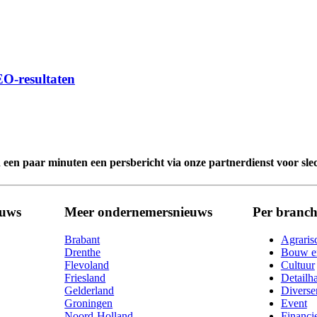
EO-resultaten
n een paar minuten een persbericht via onze partnerdienst voor sle
euws
Meer ondernemersnieuws
Per branch
Brabant
Agraris
Drenthe
Bouw en
Flevoland
Cultuur
Friesland
Detailh
Gelderland
Diverse
Groningen
Event
Noord-Holland
Financi