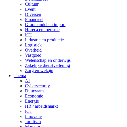
Cultuur
Event
Diversen
Financieel
Groothandel en import
Horeca en toerisme
ICT
Industrie en productie
Logistiek
Overheid
Vastgoed
Wetenschap en onderwijs
Zakelijke dienstverlening
Zorg en welzijn
Thema
AI
Cybersecurity
Duurzaam
Economie
Energie
HR / arbeidsmarkt
ICT
Innovatie
Juridisch
Marcom