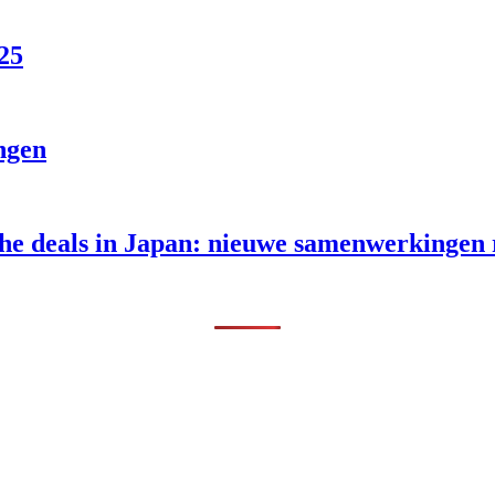
25
ngen
sche deals in Japan: nieuwe samenwerkinge