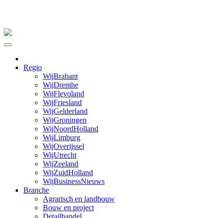
Skip
to
content
Regio
WijBrabant
WijDrenthe
WijFlevoland
WijFriesland
WijGelderland
WijGroningen
WijNoordHolland
WijLimburg
WijOverijssel
WijUtrecht
WijZeeland
WijZuidHolland
WijBusinessNieuws
Branche
Agrarisch en landbouw
Bouw en project
Detailhandel