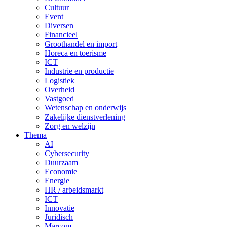
Cultuur
Event
Diversen
Financieel
Groothandel en import
Horeca en toerisme
ICT
Industrie en productie
Logistiek
Overheid
Vastgoed
Wetenschap en onderwijs
Zakelijke dienstverlening
Zorg en welzijn
Thema
AI
Cybersecurity
Duurzaam
Economie
Energie
HR / arbeidsmarkt
ICT
Innovatie
Juridisch
Marcom