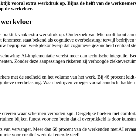
 praktijk vooral extra werkdruk op. Bijna de helft van de werknem
op de werkvloer.
e werkvloer
n de praktijk vaak extra werkdruk op. Onderzoek van Microsoft toont aan
t fenomeen staat bekend als cognitieve overbelasting: terwijl bedrijven
ieuw begrip van werkplekontwerp dat cognitieve gezondheid centraal ste
rschuwing: AI-implementatie vereist meer dan technische integratie. Be
omenten. Zonder deze aanpassingen riskeren zij verhoogde ziekteverzuim
ers met de snelheid en het volume van het werk. Bij 46 procent leidt
itieve overbelasting. Waar bedrijven vroeger vooral aandacht hadden 
e creëren waar schermen verboden zijn. Dergelijke hoeken met comforta
uinen blijken funest voor een brein dat al overprikkeld is door kunstma
ats van vervanger. Meer dan 60 procent van de werkenden met AI ervaar
ruimte voor creatief werk dat energie geeft.