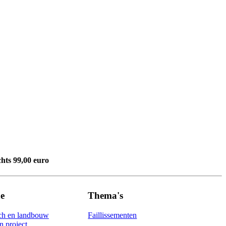
chts 99,00 euro
e
Thema's
ch en landbouw
Faillissementen
 project