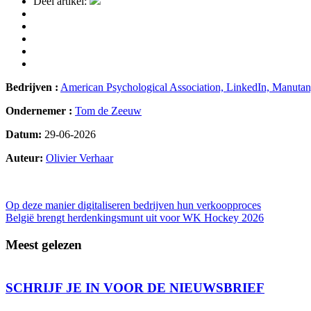
Deel artikel:
Bedrijven :
American Psychological Association,
LinkedIn,
Manutan
Ondernemer :
Tom de Zeeuw
Datum:
29-06-2026
Auteur:
Olivier Verhaar
99
Bericht
Op deze manier digitaliseren bedrijven hun verkoopproces
België brengt herdenkingsmunt uit voor WK Hockey 2026
navigatie
Meest gelezen
SCHRIJF JE IN VOOR DE NIEUWSBRIEF