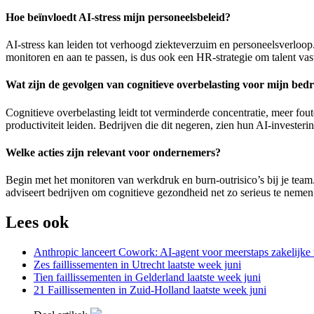
Hoe beïnvloedt AI-stress mijn personeelsbeleid?
AI-stress kan leiden tot verhoogd ziekteverzuim en personeelsverloop.
monitoren en aan te passen, is dus ook een HR-strategie om talent vas
Wat zijn de gevolgen van cognitieve overbelasting voor mijn bedr
Cognitieve overbelasting leidt tot verminderde concentratie, meer fo
productiviteit leiden. Bedrijven die dit negeren, zien hun AI-investeri
Welke acties zijn relevant voor ondernemers?
Begin met het monitoren van werkdruk en burn-outrisico’s bij je t
adviseert bedrijven om cognitieve gezondheid net zo serieus te nemen 
Lees ook
Anthropic lanceert Cowork: AI-agent voor meerstaps zakelijke
Zes faillissementen in Utrecht laatste week juni
Tien faillissementen in Gelderland laatste week juni
21 Faillissementen in Zuid-Holland laatste week juni