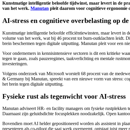
Kunstmatige intelligentie beloofde tijdwinst, maar levert in de
van het werk.
Manutan
pleit daarom voor cognitieve ergonomie 
AI-stress en cognitieve overbelasting op d
Kunstmatige intelligentie beloofde efficiëntiewinsten, maar levert i
volume van het werk, wat bij 46 procent tot burn-outklachten leidt. Di
brein beschermen tegen digitale uitputting. Manutan pleit voor een n
Voor ondernemers in kennisintensieve sectoren is dit een kritieke waa
tegen te gaan, zoals pauzeregimes, taakverlichting en mentale rustm
investeringen.
Volgens onderzoek van Microsoft worstelt 68 procent van de medewerk
& Germany bij Manutan, spreekt van een nieuwe vorm van stress: cogn
het brein tegen digitale uitputting.
Fysieke rust als tegenwicht voor AI-stress
Manutan adviseert HR- en facility managers om fysieke rustplekken t
Daarnaast zijn geluidsdichte focusplekken noodzakelijk. Open kantoort
Bovendien moet AI helder gepositioneerd worden als assistent in pla
presenteren als co-piloot die saai werk overneemt, ontstaat juist meer 