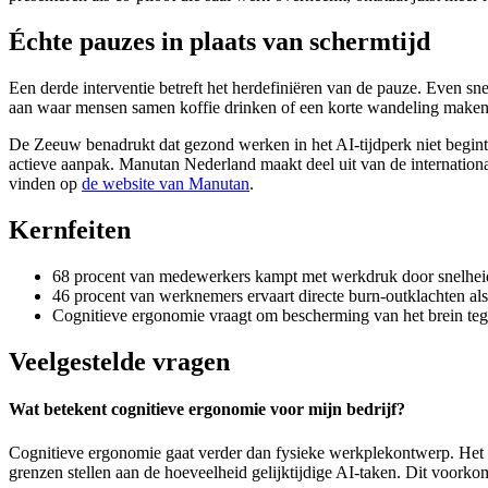
Échte pauzes in plaats van schermtijd
Een derde interventie betreft het herdefiniëren van de pauze. Even 
aan waar mensen samen koffie drinken of een korte wandeling make
De Zeeuw benadrukt dat gezond werken in het AI-tijdperk niet begint b
actieve aanpak. Manutan Nederland maakt deel uit van de internatio
vinden op
de website van Manutan
.
Kernfeiten
68 procent van medewerkers kampt met werkdruk door snelhei
46 procent van werknemers ervaart directe burn-outklachten al
Cognitieve ergonomie vraagt om bescherming van het brein tegen 
Veelgestelde vragen
Wat betekent cognitieve ergonomie voor mijn bedrijf?
Cognitieve ergonomie gaat verder dan fysieke werkplekontwerp. Het b
grenzen stellen aan de hoeveelheid gelijktijdige AI-taken. Dit voorko