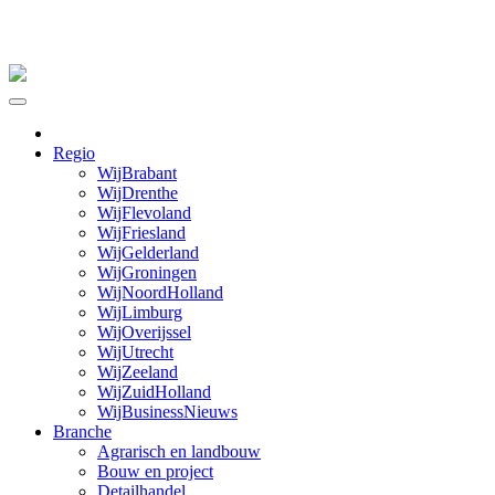
Skip
to
content
Regio
WijBrabant
WijDrenthe
WijFlevoland
WijFriesland
WijGelderland
WijGroningen
WijNoordHolland
WijLimburg
WijOverijssel
WijUtrecht
WijZeeland
WijZuidHolland
WijBusinessNieuws
Branche
Agrarisch en landbouw
Bouw en project
Detailhandel