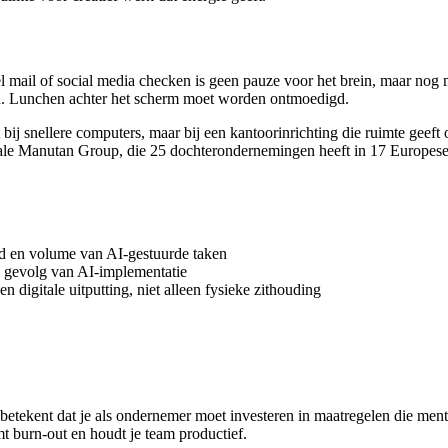
snel mail of social media checken is geen pauze voor het brein, maar n
n. Lunchen achter het scherm moet worden ontmoedigd.
ij snellere computers, maar bij een kantoorinrichting die ruimte geeft 
nale Manutan Group, die 25 dochterondernemingen heeft in 17 Europese
d en volume van AI-gestuurde taken
s gevolg van AI-implementatie
digitale uitputting, niet alleen fysieke zithouding
etekent dat je als ondernemer moet investeren in maatregelen die men
mt burn-out en houdt je team productief.