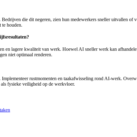
 Bedrijven die dit negeren, zien hun medewerkers sneller uitvallen of 
t te houden.
ijfsresultaten?
uten en lagere kwaliteit van werk. Hoewel AI sneller werk kan afhandel
ngen niet optimaal renderen.
eam. Implementeer rustmomenten en taakafwisseling rond AI-werk. Over
als fysieke veiligheid op de werkvloer.
 taken