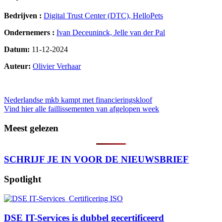
Bedrijven :
Digital Trust Center (DTC),
HelloPets
Ondernemers :
Ivan Deceuninck,
Jelle van der Pal
Datum:
11-12-2024
Auteur:
Olivier Verhaar
103
Bericht
Nederlandse mkb kampt met financieringskloof
Vind hier alle faillissementen van afgelopen week
navigatie
Meest gelezen
SCHRIJF JE IN VOOR DE NIEUWSBRIEF
Spotlight
DSE IT-Services is dubbel gecertificeerd