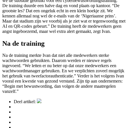
we de subsidie gebruikt voor een cyberbewustwordingstraining.”
De training duurde een halve dag en vond plaats op kantoor. “De
grootste les? Dat een ongeluk echt in een klein hoekje zit. We
kennen allemaal nog wel de e-mails van de ‘Nigeriaanse prins’.
Maar dat stadium zijn we voorbij als je ziet wat er tegenwoordig met
AI en QR-codes gebeurt.” De training heeft de medewerkers geen
angst ingeboezemd, maar wel extra alert gemaakt, zegt Ivan.
Na de training
Na de training merkte Ivan dat niet alle medewerkers sterke
wachtwoorden gebruikten. Daarom werden er nieuwe regels
ingevoerd. “We letten er nu beter op dat onze medewerkers een
wachtwoordmanager gebruiken. En we verplichten zoveel mogelijk
het gebruik van tweefactorauthenticatie.” Verder is het volgens Ivan
vooral een kwestie van gezond verstand. Zijn tip aan ondernemers:
“Begin met bewustwording, dan volgen de andere maatregelen
vanzelf.”
Deel artikel: