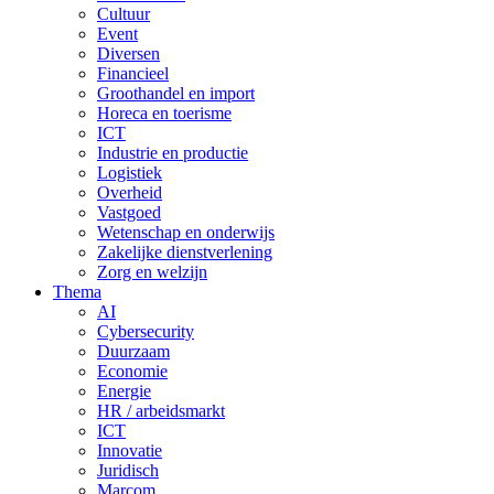
Cultuur
Event
Diversen
Financieel
Groothandel en import
Horeca en toerisme
ICT
Industrie en productie
Logistiek
Overheid
Vastgoed
Wetenschap en onderwijs
Zakelijke dienstverlening
Zorg en welzijn
Thema
AI
Cybersecurity
Duurzaam
Economie
Energie
HR / arbeidsmarkt
ICT
Innovatie
Juridisch
Marcom