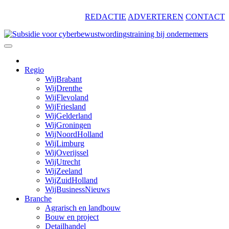
Skip
REDACTIE
ADVERTEREN
CONTACT
to
content
Regio
WijBrabant
WijDrenthe
WijFlevoland
WijFriesland
WijGelderland
WijGroningen
WijNoordHolland
WijLimburg
WijOverijssel
WijUtrecht
WijZeeland
WijZuidHolland
WijBusinessNieuws
Branche
Agrarisch en landbouw
Bouw en project
Detailhandel