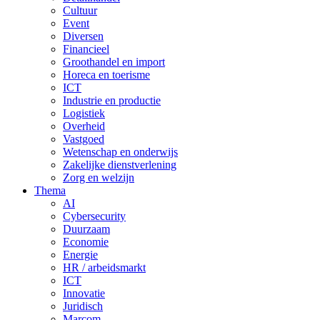
Cultuur
Event
Diversen
Financieel
Groothandel en import
Horeca en toerisme
ICT
Industrie en productie
Logistiek
Overheid
Vastgoed
Wetenschap en onderwijs
Zakelijke dienstverlening
Zorg en welzijn
Thema
AI
Cybersecurity
Duurzaam
Economie
Energie
HR / arbeidsmarkt
ICT
Innovatie
Juridisch
Marcom