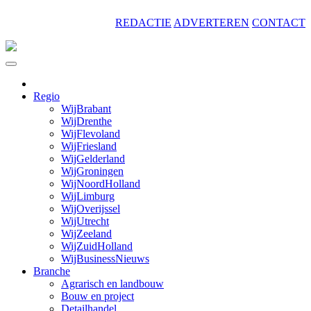
Skip
REDACTIE
ADVERTEREN
CONTACT
to
content
Regio
WijBrabant
WijDrenthe
WijFlevoland
WijFriesland
WijGelderland
WijGroningen
WijNoordHolland
WijLimburg
WijOverijssel
WijUtrecht
WijZeeland
WijZuidHolland
WijBusinessNieuws
Branche
Agrarisch en landbouw
Bouw en project
Detailhandel