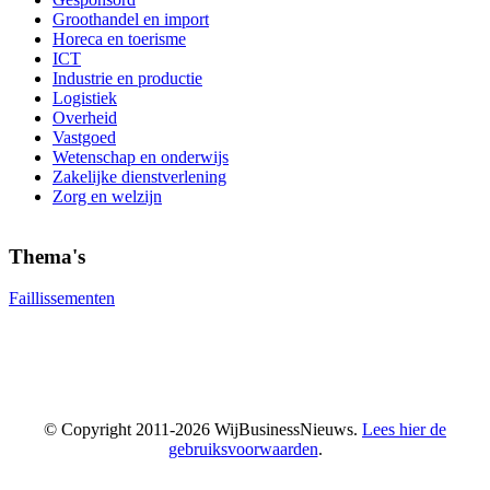
Groothandel en import
Horeca en toerisme
ICT
Industrie en productie
Logistiek
Overheid
Vastgoed
Wetenschap en onderwijs
Zakelijke dienstverlening
Zorg en welzijn
Thema's
Faillissementen
© Copyright 2011-2026 WijBusinessNieuws.
Lees hier de
gebruiksvoorwaarden
.