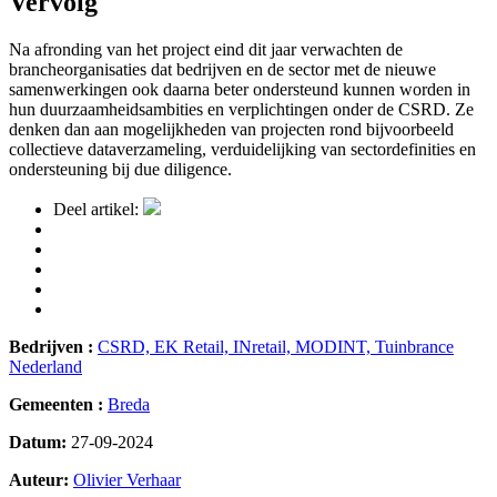
Vervolg
Na afronding van het project eind dit jaar verwachten de
brancheorganisaties dat bedrijven en de sector met de nieuwe
samenwerkingen ook daarna beter ondersteund kunnen worden in
hun duurzaamheidsambities en verplichtingen onder de CSRD. Ze
denken dan aan mogelijkheden van projecten rond bijvoorbeeld
collectieve dataverzameling, verduidelijking van sectordefinities en
ondersteuning bij due diligence.
Deel artikel:
Bedrijven :
CSRD,
EK Retail,
INretail,
MODINT,
Tuinbrance
Nederland
Gemeenten :
Breda
Datum:
27-09-2024
Auteur:
Olivier Verhaar