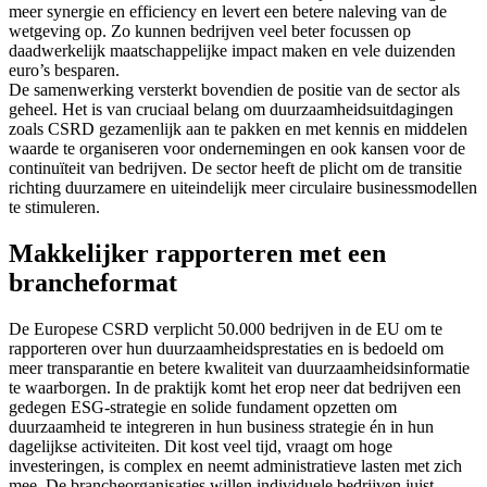
meer synergie en efficiency en levert een betere naleving van de
wetgeving op. Zo kunnen bedrijven veel beter focussen op
daadwerkelijk maatschappelijke impact maken en vele duizenden
euro’s besparen.
De samenwerking versterkt bovendien de positie van de sector als
geheel. Het is van cruciaal belang om duurzaamheidsuitdagingen
zoals CSRD gezamenlijk aan te pakken en met kennis en middelen
waarde te organiseren voor ondernemingen en ook kansen voor de
continuïteit van bedrijven. De sector heeft de plicht om de transitie
richting duurzamere en uiteindelijk meer circulaire businessmodellen
te stimuleren.
Makkelijker rapporteren met een
brancheformat
De Europese CSRD verplicht 50.000 bedrijven in de EU om te
rapporteren over hun duurzaamheidsprestaties en is bedoeld om
meer transparantie en betere kwaliteit van duurzaamheidsinformatie
te waarborgen. In de praktijk komt het erop neer dat bedrijven een
gedegen ESG-strategie en solide fundament opzetten om
duurzaamheid te integreren in hun business strategie én in hun
dagelijkse activiteiten. Dit kost veel tijd, vraagt om hoge
investeringen, is complex en neemt administratieve lasten met zich
mee. De brancheorganisaties willen individuele bedrijven juist