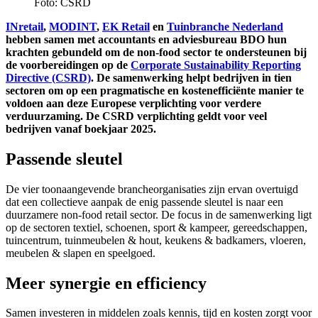
Foto: CSRD
INretail
,
MODINT
,
EK Retail
en
Tuinbranche Nederland
hebben samen met accountants en adviesbureau BDO hun
krachten gebundeld om de non-food sector te ondersteunen bij
de voorbereidingen op de
Corporate Sustainability Reporting
Directive (CSRD)
. De samenwerking helpt bedrijven in tien
sectoren om op een pragmatische en kostenefficiënte manier te
voldoen aan deze Europese verplichting voor verdere
verduurzaming. De CSRD verplichting geldt voor veel
bedrijven vanaf boekjaar 2025.
Passende sleutel
De vier toonaangevende brancheorganisaties zijn ervan overtuigd
dat een collectieve aanpak de enig passende sleutel is naar een
duurzamere non-food retail sector. De focus in de samenwerking ligt
op de sectoren textiel, schoenen, sport & kampeer, gereedschappen,
tuincentrum, tuinmeubelen & hout, keukens & badkamers, vloeren,
meubelen & slapen en speelgoed.
Meer synergie en efficiency
Samen investeren in middelen zoals kennis, tijd en kosten zorgt voor