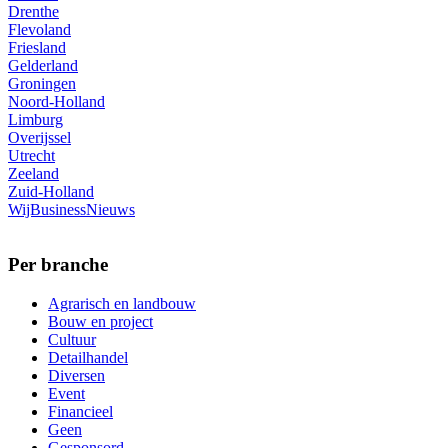
Drenthe
Flevoland
Friesland
Gelderland
Groningen
Noord-Holland
Limburg
Overijssel
Utrecht
Zeeland
Zuid-Holland
WijBusinessNieuws
Per branche
Agrarisch en landbouw
Bouw en project
Cultuur
Detailhandel
Diversen
Event
Financieel
Geen
Gesponsord