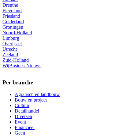
Drenthe
Flevoland
Friesland
Gelderland
Groningen
Noord-Holland
Limburg
Overijssel
Utrecht
Zeeland
Zuid-Holland
WijBusinessNieuws
Per branche
Agrarisch en landbouw
Bouw en project
Cultuur
Detailhandel
Diversen
Event
Financieel
Geen