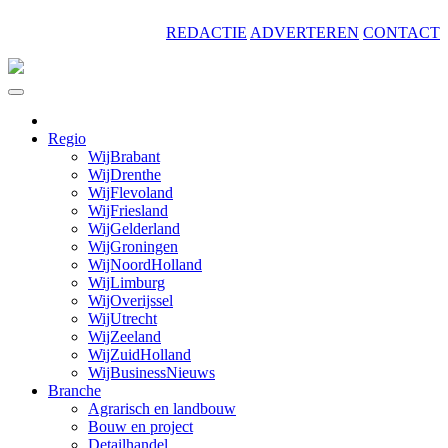
Skip
REDACTIE
ADVERTEREN
CONTACT
to
content
Regio
WijBrabant
WijDrenthe
WijFlevoland
WijFriesland
WijGelderland
WijGroningen
WijNoordHolland
WijLimburg
WijOverijssel
WijUtrecht
WijZeeland
WijZuidHolland
WijBusinessNieuws
Branche
Agrarisch en landbouw
Bouw en project
Detailhandel