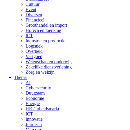
Cultuur
Event
Diversen
Financieel
Groothandel en import
Horeca en toerisme
ICT
Industrie en productie
Logistiek
Overheid
Vastgoed
Wetenschap en onderwijs
Zakelijke dienstverlening
Zorg en welzijn
Thema
AI
Cybersecurity
Duurzaam
Economie
Energie
HR / arbeidsmarkt
ICT
Innovatie
Juridisch
Marcom