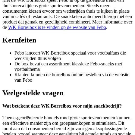
Met de WK Borrelbox speelt Febo in op de groeiende trend van
thuishoreca tijdens grote sportevenementen. Steeds meer
consumenten kiezen ervoor om wedstrijden thuis te kijken in plaats
van in cafés of restaurants. De snackketen anticipeert hierop met een
product dat gemak en gezelligheid combineert. Meer informatie over
de
WK Borrelbox is te vinden op de website van Febo
.
Kernfeiten
Febo lanceert WK Borrelbox speciaal voor voetbalfans die
wedstrijden thuis volgen
De box bevat een assortiment klassieke Febo-snacks met
voetbalthema
Klanten kunnen de borrelbox online bestellen via de website
van Febo
Veelgestelde vragen
Wat betekent deze WK Borrelbox voor mijn snackbedrijf?
Thema-georiënteerde bundels rond grote sportevenementen kunnen
een effectieve manier zijn om groepsaankopen te stimuleren. Dit
toont aan dat consumenten bereid zijn voor gemaksoplossingen te
betalen, vooral wanneer deze aansluiten bij actuele trends en sociale