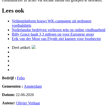
communiceer ze actief via sociale media om groepen te bereiken.
Lees ook
Veilingplatform bouwt WK-campagne uit gedragen
voetbalshirts
Nederlandse bedrijven verliezen grip op online vindbaarheid
Billy Grace haalt 3,3 miljoen op voor Europese groei
Erik van der Most van Flynth ziet kansen voor foodsector
Deel artikel:
Bedrijf :
Febo
Gemeenten :
Amsterdam
Datum:
22-06-2026
Auteur:
Olivier Verhaar