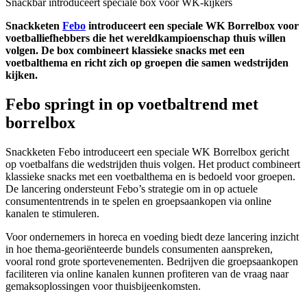
Snackbar introduceert speciale box voor WK-kijkers
Snackketen
Febo
introduceert een speciale WK Borrelbox voor
voetballiefhebbers die het wereldkampioenschap thuis willen
volgen. De box combineert klassieke snacks met een
voetbalthema en richt zich op groepen die samen wedstrijden
kijken.
Febo springt in op voetbaltrend met
borrelbox
Snackketen Febo introduceert een speciale WK Borrelbox gericht
op voetbalfans die wedstrijden thuis volgen. Het product combineert
klassieke snacks met een voetbalthema en is bedoeld voor groepen.
De lancering ondersteunt Febo’s strategie om in op actuele
consumententrends in te spelen en groepsaankopen via online
kanalen te stimuleren.
Voor ondernemers in horeca en voeding biedt deze lancering inzicht
in hoe thema-georiënteerde bundels consumenten aanspreken,
vooral rond grote sportevenementen. Bedrijven die groepsaankopen
faciliteren via online kanalen kunnen profiteren van de vraag naar
gemaksoplossingen voor thuisbijeenkomsten.