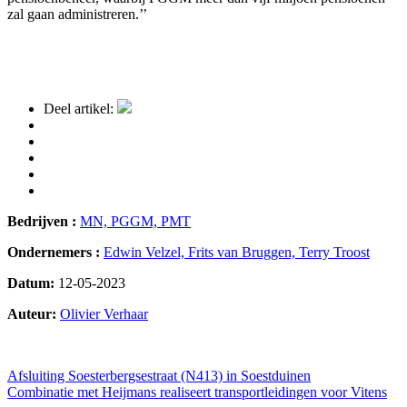
zal gaan administreren.’’
Deel artikel:
Bedrijven :
MN,
PGGM,
PMT
Ondernemers :
Edwin Velzel,
Frits van Bruggen,
Terry Troost
Datum:
12-05-2023
Auteur:
Olivier Verhaar
146
Bericht
Afsluiting Soesterbergsestraat (N413) in Soestduinen
Combinatie met Heijmans realiseert transportleidingen voor Vitens
navigatie