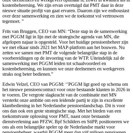
kostenbeheersing. We zijn ervan overtuigd dat PMT daar in deze
nieuwe situatie profijt van gaat ervaren. Daarom zijn we enthousiast
over deze samenwerking en zien we de toekomst vol vertrouwen
tegemoet. ”
Frits van Bruggen, CEO van MN: “Deze stap in de samenwerking
met PGGM ligt in lijn met de strategische agenda van MN, die
afgelopen najaar is opgesteld. Voor het huidige pensioenbeheer zijn
we met elkaar sinds 2021 het MAP-platform aan het bouwen. Nu
zetten we samen met PMT de volgende belangrijke stap in de
voorbereidingen op de invoering van de WTP. Uiteindelijk zal de
samenwerking met PGGM leiden tot schaalvoordeel en
kostenbeheersing, en kunnen we onze deelnemers en werkgevers
straks nog beter bedienen.”
Edwin Velzel, CEO van PGGM: ‘’PGGM ligt goed op schema om
het nieuwe pensioencontract voor onze bestaande klanten in 2026 in
te voeren. De vergrote slagkracht van de combinatie met MN
versterkt onze ambitie om een leidende partij te zijn in excellente
klantbediening in het Nederlandse pensioenlandschap. Dit is voor
ons dan ook een grote strategische stap. Met het bieden van een
toekomstvaste oplossing voor PMT, naast onze bestaande
dienstverlening aan PFZW, Bpf Schilders en StiPP, positioneren we
ons als een belangrijke speler op de Nederlandse markt voor
pensioenbeheer, waarbij PGGM meer dan vijf miljoen pensioenen