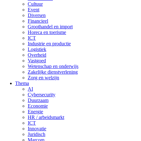
Cultuur
Event
Diversen
Financieel
Groothandel en import
Horeca en toerisme
ICT
Industrie en productie
Logistiek
Overheid
Vastgoed
Wetenschap en onderwijs
Zakelijke dienstverlening
Zorg en welzijn
Thema
AI
Cybersecurity
Duurzaam
Economie
Energie
HR / arbeidsmarkt
ICT
Innovatie
Juridisch
Marcom