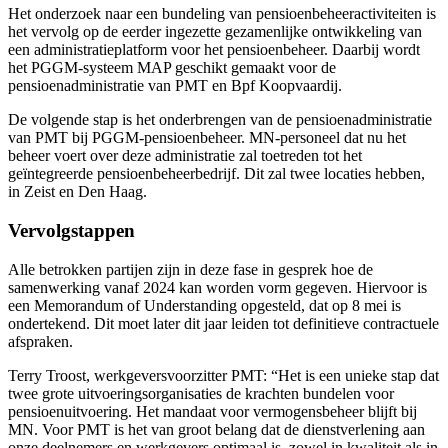
Het onderzoek naar een bundeling van pensioenbeheeractiviteiten is
het vervolg op de eerder ingezette gezamenlijke ontwikkeling van
een administratieplatform voor het pensioenbeheer. Daarbij wordt
het PGGM-systeem MAP geschikt gemaakt voor de
pensioenadministratie van PMT en Bpf Koopvaardij.
De volgende stap is het onderbrengen van de pensioenadministratie
van PMT bij PGGM-pensioenbeheer. MN-personeel dat nu het
beheer voert over deze administratie zal toetreden tot het
geïntegreerde pensioenbeheerbedrijf. Dit zal twee locaties hebben,
in Zeist en Den Haag.
Vervolgstappen
Alle betrokken partijen zijn in deze fase in gesprek hoe de
samenwerking vanaf 2024 kan worden vorm gegeven. Hiervoor is
een Memorandum of Understanding opgesteld, dat op 8 mei is
ondertekend. Dit moet later dit jaar leiden tot definitieve contractuele
afspraken.
Terry Troost, werkgeversvoorzitter PMT: “Het is een unieke stap dat
twee grote uitvoeringsorganisaties de krachten bundelen voor
pensioenuitvoering. Het mandaat voor vermogensbeheer blijft bij
MN. Voor PMT is het van groot belang dat de dienstverlening aan
onze deelnemers en werkgevers optimaal is, zowel in kwaliteit als in