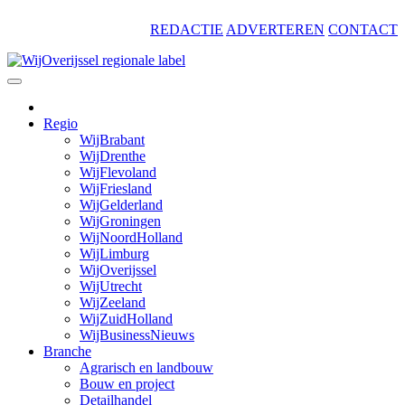
Skip
REDACTIE
ADVERTEREN
CONTACT
to
content
Regio
WijBrabant
WijDrenthe
WijFlevoland
WijFriesland
WijGelderland
WijGroningen
WijNoordHolland
WijLimburg
WijOverijssel
WijUtrecht
WijZeeland
WijZuidHolland
WijBusinessNieuws
Branche
Agrarisch en landbouw
Bouw en project
Detailhandel