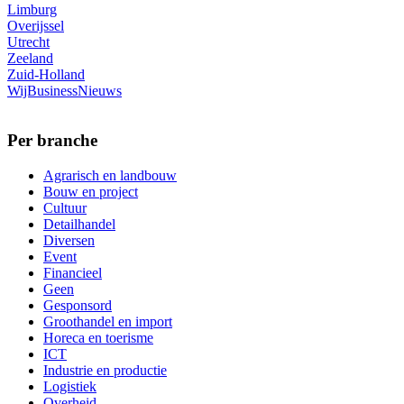
Limburg
Overijssel
Utrecht
Zeeland
Zuid-Holland
WijBusinessNieuws
Per branche
Agrarisch en landbouw
Bouw en project
Cultuur
Detailhandel
Diversen
Event
Financieel
Geen
Gesponsord
Groothandel en import
Horeca en toerisme
ICT
Industrie en productie
Logistiek
Overheid