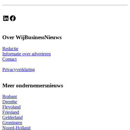
LinkedIn
Facebook
Over WijBusinessNieuws
Redactie
Informatie over adverteren
Contact
Privacyverklaring
Meer ondernemersnieuws
Brabant
Drenthe
Flevoland
Friesland
Gelderland
Groningen
Noord-Holland