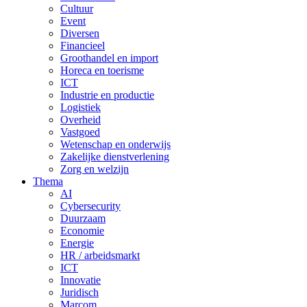
Cultuur
Event
Diversen
Financieel
Groothandel en import
Horeca en toerisme
ICT
Industrie en productie
Logistiek
Overheid
Vastgoed
Wetenschap en onderwijs
Zakelijke dienstverlening
Zorg en welzijn
Thema
AI
Cybersecurity
Duurzaam
Economie
Energie
HR / arbeidsmarkt
ICT
Innovatie
Juridisch
Marcom