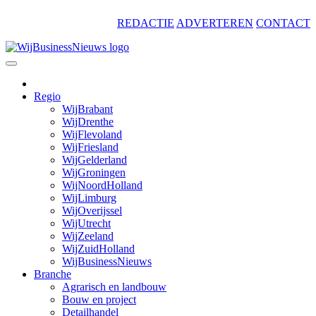
Skip
REDACTIE
ADVERTEREN
CONTACT
to
content
Regio
WijBrabant
WijDrenthe
WijFlevoland
WijFriesland
WijGelderland
WijGroningen
WijNoordHolland
WijLimburg
WijOverijssel
WijUtrecht
WijZeeland
WijZuidHolland
WijBusinessNieuws
Branche
Agrarisch en landbouw
Bouw en project
Detailhandel