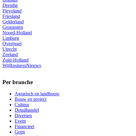
Drenthe
Flevoland
Friesland
Gelderland
Groningen
Noord-Holland
Limburg
Overijssel
Utrecht
Zeeland
Zuid-Holland
WijBusinessNieuws
Per branche
Agrarisch en landbouw
Bouw en project
Cultuur
Detailhandel
Diversen
Event
Financieel
Geen