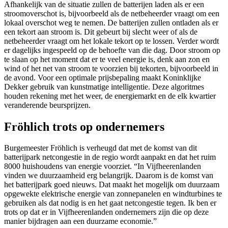
Afhankelijk van de situatie zullen de batterijen laden als er een
stroomoverschot is, bijvoorbeeld als de netbeheerder vraagt om een
lokaal overschot weg te nemen. De batterijen zullen ontladen als er
een tekort aan stroom is. Dit gebeurt bij slecht weer of als de
netbeheerder vraagt om het lokale tekort op te lossen. Verder wordt
er dagelijks ingespeeld op de behoefte van die dag. Door stroom op
te slaan op het moment dat er te veel energie is, denk aan zon en
wind of het net van stroom te voorzien bij tekorten, bijvoorbeeld in
de avond. Voor een optimale prijsbepaling maakt Koninklijke
Dekker gebruik van kunstmatige intelligentie. Deze algoritmes
houden rekening met het weer, de energiemarkt en de elk kwartier
veranderende beursprijzen.
Fröhlich trots op ondernemers
Burgemeester Fröhlich is verheugd dat met de komst van dit
batterijpark netcongestie in de regio wordt aanpakt en dat het ruim
8000 huishoudens van energie voorziet. “In Vijfheerenlanden
vinden we duurzaamheid erg belangrijk. Daarom is de komst van
het batterijpark goed nieuws. Dat maakt het mogelijk om duurzaam
opgewekte elektrische energie van zonnepanelen en windturbines te
gebruiken als dat nodig is en het gaat netcongestie tegen. Ik ben er
trots op dat er in Vijfheerenlanden ondernemers zijn die op deze
manier bijdragen aan een duurzame economie.”