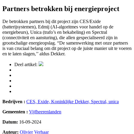
Partners betrokken bij energieproject
De betrokken partners bij dit project zijn CES/Exide
(batterijsystemen), Edmij (AI-algoritmes voor handel op de
energiebeurs), Unica (trafo’s en bekabeling) en Spectral
(connectiviteit en aansturing), die allen gespecialiseerd zijn in
grootschalige energieopslag. “De samenwerking met onze partners
is van cruciaal belang om dit project op de juiste manier uit te voeren
en te laten slagen,’’ aldus Dekker.
Deel artikel:
Bedrijven :
CES,
Exide,
Koninklijke Dekker,
Spectral,
unica
Gemeenten :
Vijfheerenlanden
Datum:
16-09-2024
Auteur:
Olivier Verhaar