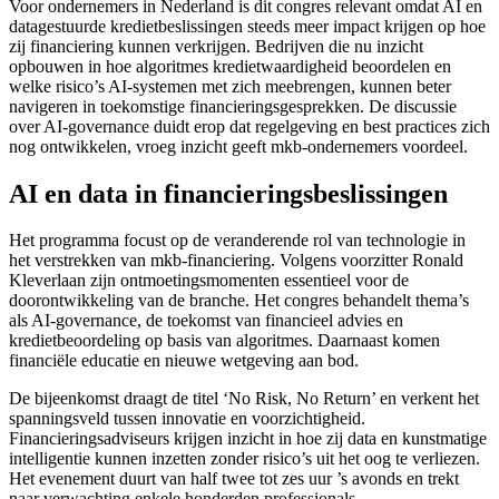
Voor ondernemers in Nederland is dit congres relevant omdat AI en
datagestuurde kredietbeslissingen steeds meer impact krijgen op hoe
zij financiering kunnen verkrijgen. Bedrijven die nu inzicht
opbouwen in hoe algoritmes kredietwaardigheid beoordelen en
welke risico’s AI-systemen met zich meebrengen, kunnen beter
navigeren in toekomstige financieringsgesprekken. De discussie
over AI-governance duidt erop dat regelgeving en best practices zich
nog ontwikkelen, vroeg inzicht geeft mkb-ondernemers voordeel.
AI en data in financieringsbeslissingen
Het programma focust op de veranderende rol van technologie in
het verstrekken van mkb-financiering. Volgens voorzitter Ronald
Kleverlaan zijn ontmoetingsmomenten essentieel voor de
doorontwikkeling van de branche. Het congres behandelt thema’s
als AI-governance, de toekomst van financieel advies en
kredietbeoordeling op basis van algoritmes. Daarnaast komen
financiële educatie en nieuwe wetgeving aan bod.
De bijeenkomst draagt de titel ‘No Risk, No Return’ en verkent het
spanningsveld tussen innovatie en voorzichtigheid.
Financieringsadviseurs krijgen inzicht in hoe zij data en kunstmatige
intelligentie kunnen inzetten zonder risico’s uit het oog te verliezen.
Het evenement duurt van half twee tot zes uur ’s avonds en trekt
naar verwachting enkele honderden professionals.