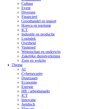
Cultuur
Event
Diversen
Financieel
Groothandel en import
Horeca en toerisme
ICT
Industrie en productie
Logistiek
Overheid
Vastgoed
Wetenschap en onderwijs
Zakelijke dienstverlening
Zorg en welzijn
Thema
AI
Cybersecurity
Duurzaam
Economie
Energie
HR / arbeidsmarkt
ICT
Innovatie
Juridisch
Marcom