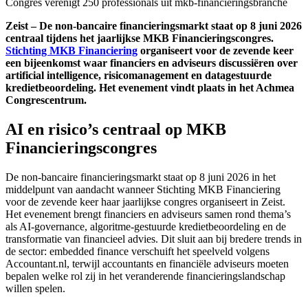
Congres verenigt 250 professionals uit mkb-financieringsbranche
Zeist – De non-bancaire financieringsmarkt staat op 8 juni 2026
centraal tijdens het jaarlijkse MKB Financieringscongres.
Stichting MKB Financiering
organiseert voor de zevende keer
een bijeenkomst waar financiers en adviseurs discussiëren over
artificial intelligence, risicomanagement en datagestuurde
kredietbeoordeling. Het evenement vindt plaats in het Achmea
Congrescentrum.
AI en risico’s centraal op MKB
Financieringscongres
De non-bancaire financieringsmarkt staat op 8 juni 2026 in het
middelpunt van aandacht wanneer Stichting MKB Financiering
voor de zevende keer haar jaarlijkse congres organiseert in Zeist.
Het evenement brengt financiers en adviseurs samen rond thema’s
als AI-governance, algoritme-gestuurde kredietbeoordeling en de
transformatie van financieel advies. Dit sluit aan bij bredere trends in
de sector: embedded finance verschuift het speelveld volgens
Accountant.nl, terwijl accountants en financiële adviseurs moeten
bepalen welke rol zij in het veranderende financieringslandschap
willen spelen.