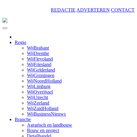
Skip
REDACTIE
ADVERTEREN
CONTACT
to
content
Regio
WijBrabant
WijDrenthe
WijFlevoland
WijFriesland
WijGelderland
WijGroningen
WijNoordHolland
WijLimburg
WijOverijssel
WijUtrecht
WijZeeland
WijZuidHolland
WijBusinessNieuws
Branche
Agrarisch en landbouw
Bouw en project
Detailhandel