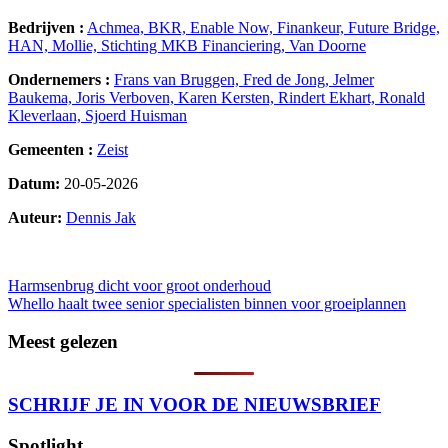
Bedrijven :
Achmea,
BKR,
Enable Now,
Finankeur,
Future Bridge,
HAN,
Mollie,
Stichting MKB Financiering,
Van Doorne
Ondernemers :
Frans van Bruggen,
Fred de Jong,
Jelmer
Baukema,
Joris Verboven,
Karen Kersten,
Rindert Ekhart,
Ronald
Kleverlaan,
Sjoerd Huisman
Gemeenten :
Zeist
Datum:
20-05-2026
Auteur:
Dennis Jak
35
Bericht
Harmsenbrug dicht voor groot onderhoud
Whello haalt twee senior specialisten binnen voor groeiplannen
navigatie
Meest gelezen
SCHRIJF JE IN VOOR DE NIEUWSBRIEF
Spotlight