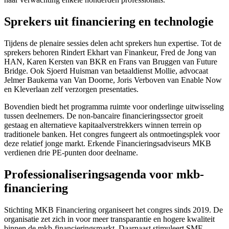
Sprekers uit financiering en technologie
Tijdens de plenaire sessies delen acht sprekers hun expertise. Tot de
sprekers behoren Rindert Ekhart van Finankeur, Fred de Jong van
HAN, Karen Kersten van BKR en Frans van Bruggen van Future
Bridge. Ook Sjoerd Huisman van betaaldienst Mollie, advocaat
Jelmer Baukema van Van Doorne, Joris Verboven van Enable Now
en Kleverlaan zelf verzorgen presentaties.
Bovendien biedt het programma ruimte voor onderlinge uitwisseling
tussen deelnemers. De non-bancaire financieringssector groeit
gestaag en alternatieve kapitaalverstrekkers winnen terrein op
traditionele banken. Het congres fungeert als ontmoetingsplek voor
deze relatief jonge markt. Erkende Financieringsadviseurs MKB
verdienen drie PE-punten door deelname.
Professionaliseringsagenda voor mkb-
financiering
Stichting MKB Financiering organiseert het congres sinds 2019. De
organisatie zet zich in voor meer transparantie en hogere kwaliteit
binnen de mkb-financieringsmarkt. Daarnaast stimuleert SMF