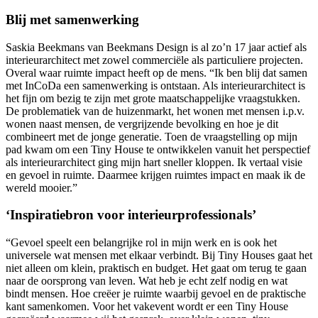
Blij met samenwerking
Saskia Beekmans van Beekmans Design is al zo’n 17 jaar actief als
interieurarchitect met zowel commerciële als particuliere projecten.
Overal waar ruimte impact heeft op de mens. “Ik ben blij dat samen
met InCoDa een samenwerking is ontstaan. Als interieurarchitect is
het fijn om bezig te zijn met grote maatschappelijke vraagstukken.
De problematiek van de huizenmarkt, het wonen met mensen i.p.v.
wonen naast mensen, de vergrijzende bevolking en hoe je dit
combineert met de jonge generatie. Toen de vraagstelling op mijn
pad kwam om een Tiny House te ontwikkelen vanuit het perspectief
als interieurarchitect ging mijn hart sneller kloppen. Ik vertaal visie
en gevoel in ruimte. Daarmee krijgen ruimtes impact en maak ik de
wereld mooier.”
‘Inspiratiebron voor interieurprofessionals’
“Gevoel speelt een belangrijke rol in mijn werk en is ook het
universele wat mensen met elkaar verbindt. Bij Tiny Houses gaat het
niet alleen om klein, praktisch en budget. Het gaat om terug te gaan
naar de oorsprong van leven. Wat heb je echt zelf nodig en wat
bindt mensen. Hoe creëer je ruimte waarbij gevoel en de praktische
kant samenkomen. Voor het vakevent wordt er een Tiny House