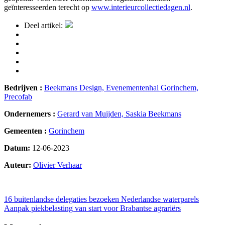
geïnteresseerden terecht op
www.interieurcollectiedagen.nl
.
Deel artikel:
Bedrijven :
Beekmans Design,
Evenementenhal Gorinchem,
Precofab
Ondernemers :
Gerard van Muijden,
Saskia Beekmans
Gemeenten :
Gorinchem
Datum:
12-06-2023
Auteur:
Olivier Verhaar
32
Bericht
16 buitenlandse delegaties bezoeken Nederlandse waterparels
Aanpak piekbelasting van start voor Brabantse agrariërs
navigatie