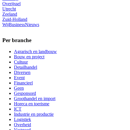
Overijssel
Utrecht
Zeeland
Zuid-Holland
WijBusinessNieuws
Per branche
Agrarisch en landbouw
Bouw en project
Cultuur
Detailhandel
Diversen
Event
Financieel
Geen
Gesponsord
Groothandel en import
Horeca en toerisme
ICT
Industrie en productie
Logistiek
Overheid
Vastgoed