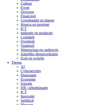
Cultuur
Event
Diversen
Financieel
Groothandel en import
Horeca en toerisme
ICT
Industrie en productie
Logistiek
Overheid
Vastgoed
Wetenschap en onderwijs
Zakelijke dienstverlening
Zorg en welzijn
Thema
AI
Cybersecurity
Duurzaam
Economie
Energie
HR / arbeidsmarkt
ICT
Innovatie
Juridisch
Marcom