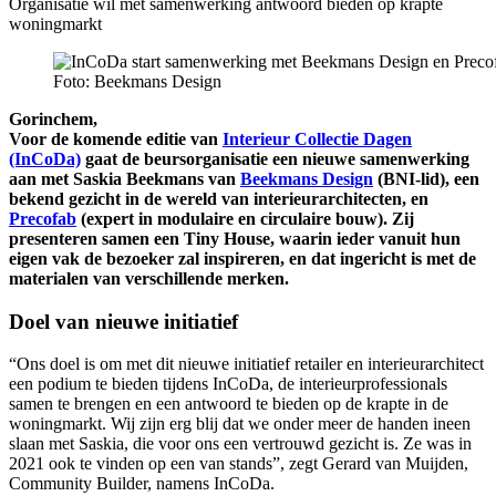
Organisatie wil met samenwerking antwoord bieden op krapte
woningmarkt
Foto: Beekmans Design
Gorinchem,
Voor de komende editie van
Interieur Collectie Dagen
(InCoDa)
gaat de beursorganisatie een nieuwe samenwerking
aan met Saskia Beekmans van
Beekmans Design
(BNI-lid), een
bekend gezicht in de wereld van interieurarchitecten, en
Precofab
(expert in modulaire en circulaire bouw). Zij
presenteren samen een Tiny House, waarin ieder vanuit hun
eigen vak de bezoeker zal inspireren, en dat ingericht is met de
materialen van verschillende merken.
Doel van nieuwe initiatief
“Ons doel is om met dit nieuwe initiatief retailer en interieurarchitect
een podium te bieden tijdens InCoDa, de interieurprofessionals
samen te brengen en een antwoord te bieden op de krapte in de
woningmarkt. Wij zijn erg blij dat we onder meer de handen ineen
slaan met Saskia, die voor ons een vertrouwd gezicht is. Ze was in
2021 ook te vinden op een van stands”, zegt Gerard van Muijden,
Community Builder, namens InCoDa.