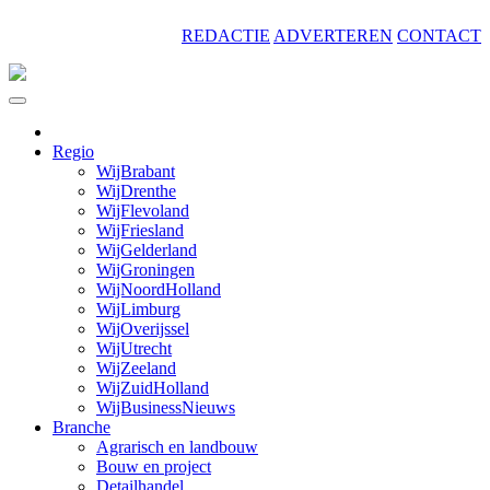
Skip
REDACTIE
ADVERTEREN
CONTACT
to
content
Regio
WijBrabant
WijDrenthe
WijFlevoland
WijFriesland
WijGelderland
WijGroningen
WijNoordHolland
WijLimburg
WijOverijssel
WijUtrecht
WijZeeland
WijZuidHolland
WijBusinessNieuws
Branche
Agrarisch en landbouw
Bouw en project
Detailhandel