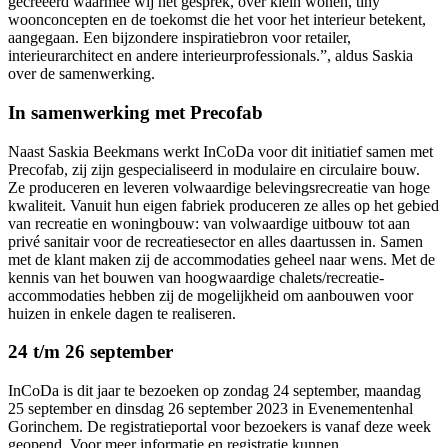
gecreëerd waarmee wij het gesprek, over klein wonen, tiny
woonconcepten en de toekomst die het voor het interieur betekent,
aangegaan. Een bijzondere inspiratiebron voor retailer,
interieurarchitect en andere interieurprofessionals.”, aldus Saskia
over de samenwerking.
In samenwerking met Precofab
Naast Saskia Beekmans werkt InCoDa voor dit initiatief samen met
Precofab, zij zijn gespecialiseerd in modulaire en circulaire bouw.
Ze produceren en leveren volwaardige belevingsrecreatie van hoge
kwaliteit. Vanuit hun eigen fabriek produceren ze alles op het gebied
van recreatie en woningbouw: van volwaardige uitbouw tot aan
privé sanitair voor de recreatiesector en alles daartussen in. Samen
met de klant maken zij de accommodaties geheel naar wens. Met de
kennis van het bouwen van hoogwaardige chalets/recreatie-
accommodaties hebben zij de mogelijkheid om aanbouwen voor
huizen in enkele dagen te realiseren.
24 t/m 26 september
InCoDa is dit jaar te bezoeken op zondag 24 september, maandag
25 september en dinsdag 26 september 2023 in Evenementenhal
Gorinchem. De registratieportal voor bezoekers is vanaf deze week
geopend. Voor meer informatie en registratie kunnen