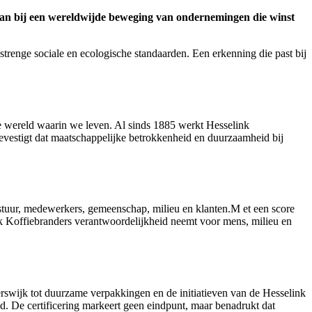
h aan bij een wereldwijde beweging van ondernemingen die winst
strenge sociale en ecologische standaarden. Een erkenning die past bij
de wereld waarin we leven. Al sinds 1885 werkt Hesselink
bevestigt dat maatschappelijke betrokkenheid en duurzaamheid bij
estuur, medewerkers, gemeenschap, milieu en klanten.M et een score
nk Koffiebranders verantwoordelijkheid neemt voor mens, milieu en
terswijk tot duurzame verpakkingen en de initiatieven van de Hesselink
ld. De certificering markeert geen eindpunt, maar benadrukt dat