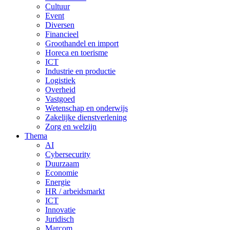
Cultuur
Event
Diversen
Financieel
Groothandel en import
Horeca en toerisme
ICT
Industrie en productie
Logistiek
Overheid
Vastgoed
Wetenschap en onderwijs
Zakelijke dienstverlening
Zorg en welzijn
Thema
AI
Cybersecurity
Duurzaam
Economie
Energie
HR / arbeidsmarkt
ICT
Innovatie
Juridisch
Marcom