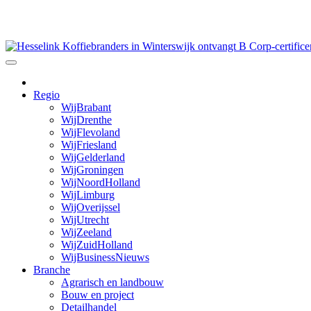
Skip
to
content
Regio
WijBrabant
WijDrenthe
WijFlevoland
WijFriesland
WijGelderland
WijGroningen
WijNoordHolland
WijLimburg
WijOverijssel
WijUtrecht
WijZeeland
WijZuidHolland
WijBusinessNieuws
Branche
Agrarisch en landbouw
Bouw en project
Detailhandel