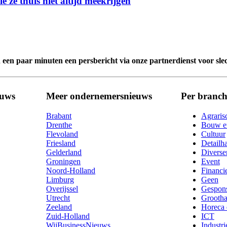
e ze thuis niet altijd meekrijgen
n een paar minuten een persbericht via onze partnerdienst voor sle
euws
Meer ondernemersnieuws
Per branch
Brabant
Agraris
Drenthe
Bouw en
Flevoland
Cultuur
Friesland
Detailh
Gelderland
Diverse
Groningen
Event
Noord-Holland
Financi
Limburg
Geen
Overijssel
Gespon
Utrecht
Grootha
Zeeland
Horeca 
Zuid-Holland
ICT
WijBusinessNieuws
Industri