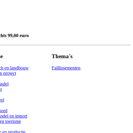
chts 99,00 euro
e
Thema's
ch en landbouw
Faillissementen
 project
andel
n
eel
sord
ndel en import
en toerisme
e en productie