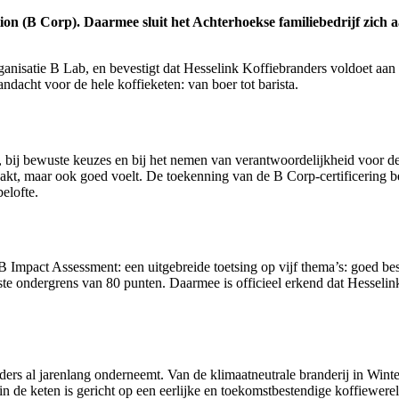
ration (B Corp). Daarmee sluit het Achterhoekse familiebedrijf zic
anisatie B Lab, en bevestigt dat Hesselink Koffiebranders voldoet aan 
ndacht voor de hele koffieketen: van boer tot barista.
n, bij bewuste keuzes en bij het nemen van verantwoordelijkheid voor 
aakt, maar ook goed voelt. De toekenning van de B Corp-certificering 
elofte.
B Impact Assessment: een uitgebreide toetsing op vijf thema’s: goed b
ste ondergrens van 80 punten. Daarmee is officieel erkend dat Hesseli
nders al jarenlang onderneemt. Van de klimaatneutrale branderij in Win
n de keten is gericht op een eerlijke en toekomstbestendige koffiewere