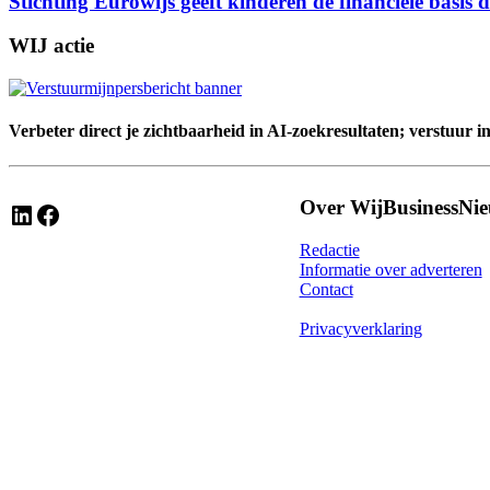
Stichting Eurowijs geeft kinderen de financiële basis di
WIJ actie
Verbeter direct je zichtbaarheid in AI-zoekresultaten; verstuur i
Over WijBusinessNi
LinkedIn
Facebook
Redactie
Informatie over adverteren
Contact
Privacyverklaring