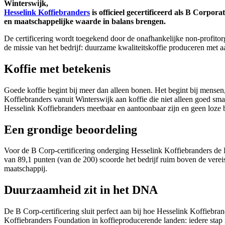
Winterswijk,
Hesselink Koffiebranders
is officieel gecertificeerd als B Corpo
en maatschappelijke waarde in balans brengen.
De certificering wordt toegekend door de onafhankelijke non-profitorg
de missie van het bedrijf: duurzame kwaliteitskoffie produceren met aa
Koffie met betekenis
Goede koffie begint bij meer dan alleen bonen. Het begint bij mense
Koffiebranders vanuit Winterswijk aan koffie die niet alleen goed sm
Hesselink Koffiebranders meetbaar en aantoonbaar zijn en geen loze b
Een grondige beoordeling
Voor de B Corp-certificering onderging Hesselink Koffiebranders de 
van 89,1 punten (van de 200) scoorde het bedrijf ruim boven de verei
maatschappij.
Duurzaamheid zit in het DNA
De B Corp-certificering sluit perfect aan bij hoe Hesselink Koffiebra
Koffiebranders Foundation in koffieproducerende landen: iedere stap i